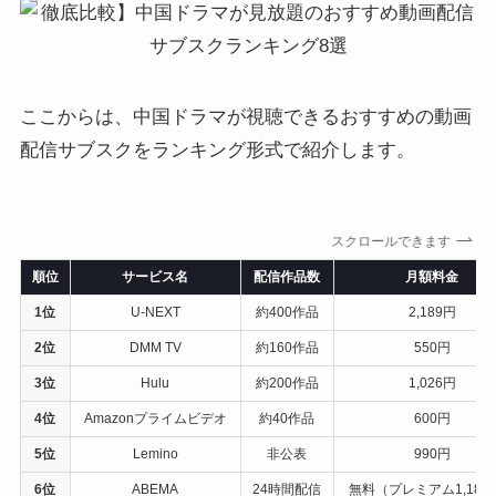
ここからは、中国ドラマが視聴できるおすすめの動画
配信サブスクをランキング形式で紹介します。
スクロールできます
順位
サービス名
配信作品数
月額料金
1位
U-NEXT
約400作品
2,189円
2位
DMM TV
約160作品
550円
3位
Hulu
約200作品
1,026円
4位
Amazonプライムビデオ
約40作品
600円
5位
Lemino
非公表
990円
6位
ABEMA
24時間配信
無料（プレミアム1,180