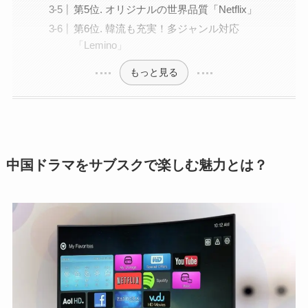
第5位. オリジナルの世界品質「Netflix」
第6位. 韓流も充実！多ジャンル対応
「Lemino」
もっと見る
中国ドラマをサブスクで楽しむ魅力とは？