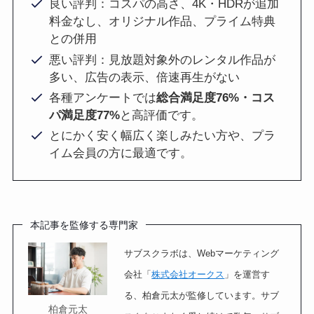
良い評判：コスパの高さ、4K・HDRが追加
料金なし、オリジナル作品、プライム特典
との併用
悪い評判：見放題対象外のレンタル作品が
多い、広告の表示、倍速再生がない
各種アンケートでは
総合満足度76%・コス
パ満足度77%
と高評価です。
とにかく安く幅広く楽しみたい方や、プラ
イム会員の方に最適です。
本記事を監修する専門家
サブスクラボは、Webマーケティング
会社「
株式会社オークス
」を運営す
る、柏倉元太が監修しています。サブ
柏倉元太