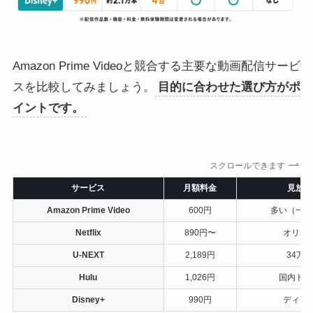
Amazon Prime Videoと競合する主要な動画配信サービ
スを比較してみましょう。
目的に合わせた選び方がポ
イントです。
スクロールできます
サービス
月額料金
見放題
Amazon Prime Video
600円
多い（一部
Netflix
890円〜
オリジ
U-NEXT
2,189円
34万
Hulu
1,026円
国内ドラ
Disney+
990円
ディズ