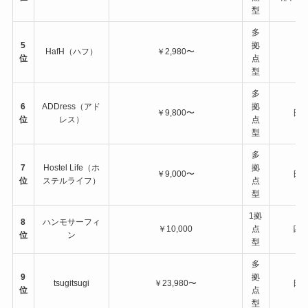
型
多
5
拠
HafH（ハフ）
￥2,980〜
世
位
点
型
多
6
ADDress（アド
拠
￥9,800〜
日
位
レス）
点
型
多
7
Hostel Life（ホ
拠
￥9,000〜
日
位
ステルライフ）
点
型
1拠
8
ハンモサーフィ
￥10,000
点
四
位
ン
型
多
9
拠
tsugitsugi
￥23,980〜
日
位
点
型