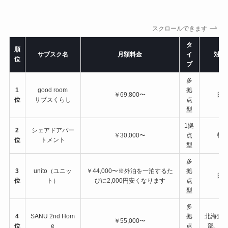
スクロールできます
タ
順
サブスク名
月額料金
イ
対応
位
プ
多
1
good room
拠
￥69,800〜
日
位
サブスくらし
点
型
1拠
2
シェアドアパー
￥30,000〜
点
都
位
トメント
型
多
3
unito（ユニッ
￥44,000〜※外泊を一泊するた
拠
日
位
ト）
びに2,000円安くなります
点
型
多
4
SANU 2nd Hom
拠
北海道
￥55,000〜
位
e
点
部、近