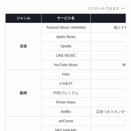
スクロールできます
ジャンル
サービス名
Amazon Music Unlimited
個人￥1,1
Apple Music
音楽
Spotify
個
LINE MUSIC
YouTube Music
Web・
Hulu
￥
U-NEXT
動画
FODプレミアム
Prime Video
Netflix
広告つきスタンダード￥
airCloset
ライ
MECHAKARI