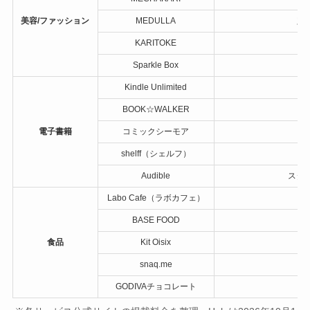
美容/ファッション
MEDULLA
定期
KARITOKE
Sparkle Box
Kindle Unlimited
BOOK☆WALKER
電子書籍
コミックシーモア
shelff（シェルフ）
Audible
スタン
Labo Cafe（ラボカフェ）
BASE FOOD
食品
Kit Oisix
snaq.me
GODIVAチョコレート