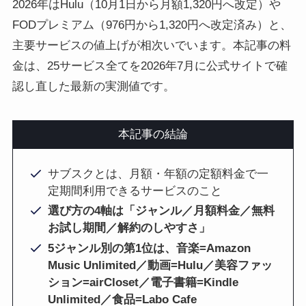
2026年はHulu（10月1日から月額1,320円へ改定）や
FODプレミアム（976円から1,320円へ改定済み）と、
主要サービスの値上げが相次いでいます。本記事の料
金は、25サービス全てを2026年7月に公式サイトで確
認し直した最新の実測値です。
本記事の結論
サブスクとは、月額・年額の定額料金で一
定期間利用できるサービスのこと
選び方の4軸は「ジャンル／月額料金／無料
お試し期間／解約のしやすさ」
5ジャンル別の第1位は、音楽=Amazon
Music Unlimited／動画=Hulu／美容ファッ
ション=airCloset／電子書籍=Kindle
Unlimited／食品=Labo Cafe