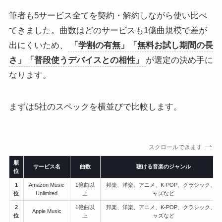
筆者も5サービス全てを契約・解約しながら使い比べ
てきました。曲数はどのサービスも1億曲規模で差が
出にくいため、
「学割の有無」「無料お試し期間の長
さ」「普段使うデバイスとの相性」
が選定の決め手に
なります。
まずは5社のスペックを横並びで比較します。
スクロールできます
順
サービス名
曲数
聴ける音楽のジャンル
位
1
Amazon Music
1億曲以
邦楽、洋楽、アニメ、K-POP、クラシック、ジ
位
Unlimited
上
ャズなど
2
1億曲以
邦楽、洋楽、アニメ、K-POP、クラシック、ジ
Apple Music
位
上
ャズなど