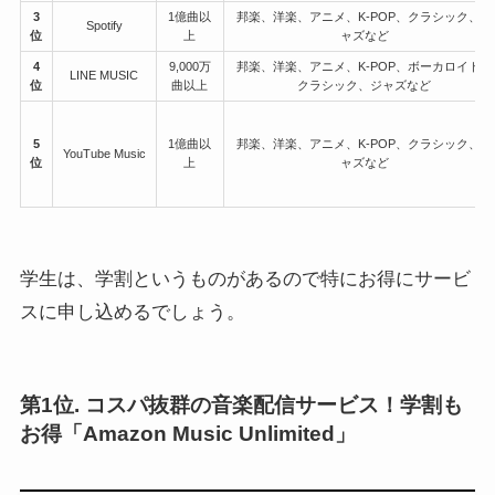
3
1億曲以
邦楽、洋楽、アニメ、K-POP、クラシック、ジ
Spotify
位
上
ャズなど
4
9,000万
邦楽、洋楽、アニメ、K-POP、ボーカロイド、
LINE MUSIC
位
曲以上
クラシック、ジャズなど
5
1億曲以
邦楽、洋楽、アニメ、K-POP、クラシック、ジ
YouTube Music
位
上
ャズなど
学生は、学割というものがあるので特にお得にサービ
スに申し込めるでしょう。
第1位. コスパ抜群の音楽配信サービス！学割も
お得「Amazon Music Unlimited」