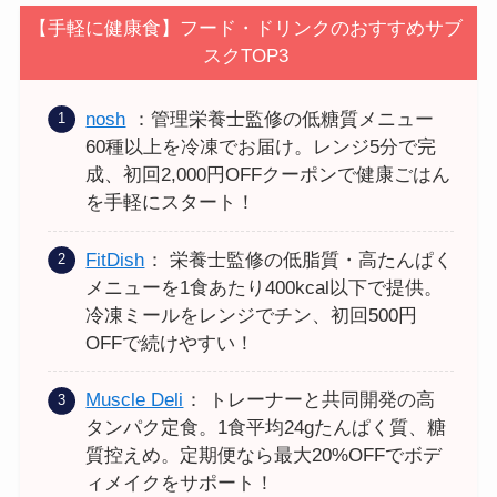
【手軽に健康食】フード・ドリンクのおすすめサブ
スクTOP3
nosh
：管理栄養士監修の低糖質メニュー
60種以上を冷凍でお届け。レンジ5分で完
成、初回2,000円OFFクーポンで健康ごはん
を手軽にスタート！
FitDish
： 栄養士監修の低脂質・高たんぱく
メニューを1食あたり400kcal以下で提供。
冷凍ミールをレンジでチン、初回500円
OFFで続けやすい！
Muscle Deli
： トレーナーと共同開発の高
タンパク定食。1食平均24gたんぱく質、糖
質控えめ。定期便なら最大20%OFFでボデ
ィメイクをサポート！