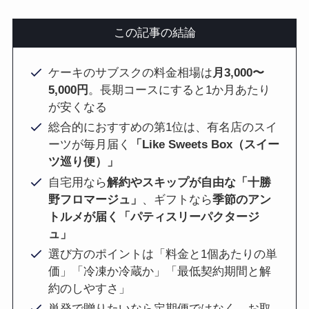
この記事の結論
ケーキのサブスクの料金相場は
月3,000〜
5,000円
。長期コースにすると1か月あたり
が安くなる
総合的におすすめの第1位は、有名店のスイ
ーツが毎月届く
「Like Sweets Box（スイー
ツ巡り便）」
自宅用なら
解約やスキップが自由な「十勝
野フロマージュ」
、ギフトなら
季節のアン
トルメが届く「パティスリーパクタージ
ュ」
選び方のポイントは「料金と1個あたりの単
価」「冷凍か冷蔵か」「最低契約期間と解
約のしやすさ」
単発で贈りたいなら定期便ではなく、お取