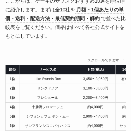
ここからは、ケーキのサブスクおすすめ10選を順位順
に紹介します。まずは全10社を
月額・1個あたりの単
価・送料・配送方法・最低契約期間・解約
で並べた比
較表をご覧ください。価格はすべて各社公式サイトを
もとにしています。
スクロールできます
順位
サービス名
月額(税込)
1個
1位
Like Sweets Box
3,450〜3,950円
有名
2位
サンクドノア
3,100〜3,800円
コ
3位
フレシュール
2,200〜3,400円
約1
4位
十勝野フロマージュ
約4,000円
約40
5位
シフォンカフェ ボン・ムー
2,900〜4,400円
約44
6位
サンフランシスコパイハウス
約4,000円
セット