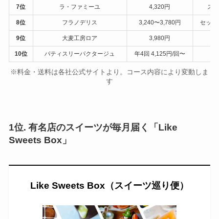
7位
ラ・ファミーユ
4,320円
スイ
8位
フラノデリス
3,240〜3,780円
セット
9位
大麦工房ロア
3,980円
約
10位
パティスリーパクタージュ
年4回 4,125円/回〜
2
※料金・送料は各社公式サイトより。コース内容により変動しま
す
1位. 有名店のスイーツが毎月届く「Like
Sweets Box」
Like Sweets Box（スイーツ巡り便）