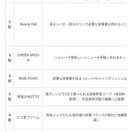
2
Muscle Deli
高タンパク・低カロリーで必要な栄養素が摂れるメニュ
位
3
GREEN SPOO
ヘルシーで美味しいメニューを手軽に作れるキット
位
N
4
BASE FOOD
必要な栄養素が詰まったパンやメインディッシュなど
位
5
電子レンジで1分で食べられる国産野菜スープ（保存料・合
野菜をMOTTO
位
使用）、常温保存可能で備蓄にも最適
6
有名シェフからも高評価の栄養バランスの取れた低糖質な
三ツ星ファーム
位
届く