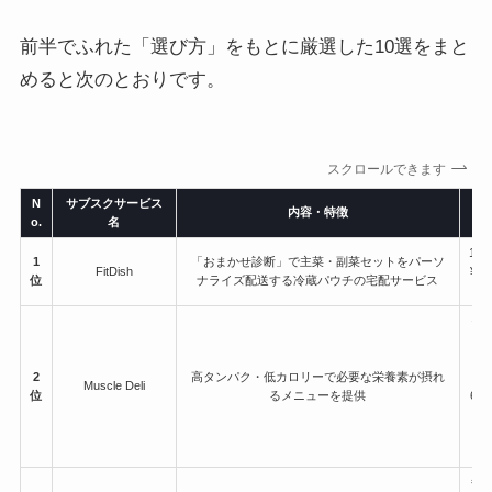
前半でふれた「選び方」をもとに厳選した10選をまと
めると次のとおりです。
スクロールできます
N
サブスクサービス
内容・特徴
o.
名
10
1
「おまかせ診断」で主菜・副菜セットをパーソ
FitDish
¥1
位
ナライズ配送する冷蔵パウチの宅配サービス
＜M
定
2
高タンパク・低カロリーで必要な栄養素が摂れ
Muscle Deli
位
るメニューを提供
6回
1
毎月