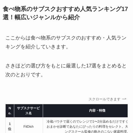
食べ物系のサブスクおすすめ人気ランキング17
選！幅広いジャンルから紹介
ここからは食べ物系のサブスクのおすすめ・人気ラン
キングを紹介していきます。
さきほどの選び方をもとに厳選した17選をまとめると
次のとおりです。
スクロールできます
N
サブスクサービ
内容・特徴
o.
ス名
冷蔵パウチで届くのでレンジで1〜2分温めるだけですぐ食
1
FitDish
おまかせ診断であなたにぴったりの料理をセレクト。大阪
位
ングスクール監修の飽きのこない家庭料理。