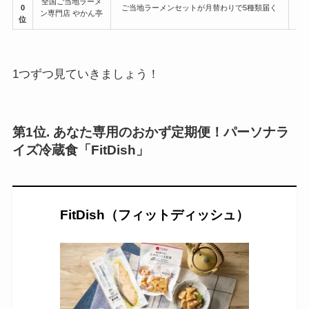
全国ご当地ラーメ
0
ご当地ラーメンセットが月替わりで5種類届く
ン専門店 やかん亭
位
1つずつ見ていきましょう！
第1位. あなた専用のおかず定期便！パーソナラ
イズ冷蔵食「FitDish」
FitDish（フィットディッシュ）