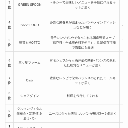
3
ヘルシーで美味しいメニューを手軽に作れるキ
GREEN SPOON
位
ットが届く
※
4
必要な栄養素が詰まったパンやメインディッシ
BASE FOOD
パン
位
ュなどが届く
電子レンジで1分で食べられる国産野菜スープ
5
12
野菜をMOTTO
（保存料・合成着色料不使用）、常温保存可能
位
で備蓄にも最適
1
6
有名シェフからも高評価の栄養バランスの取れ
三ツ星ファーム
位
た低糖質なメニューが届く
※
7
豊富なレシピで栄養バランスのとれたミールキ
Oisix
位
ットが届く
8
シェアダイン
料理を代行してくれる
位
グルマンヴィタル
9
頒布会・定期便 お
ニーズに合った美味しいパンが毎月3〜５個届く
位
届けパン
1