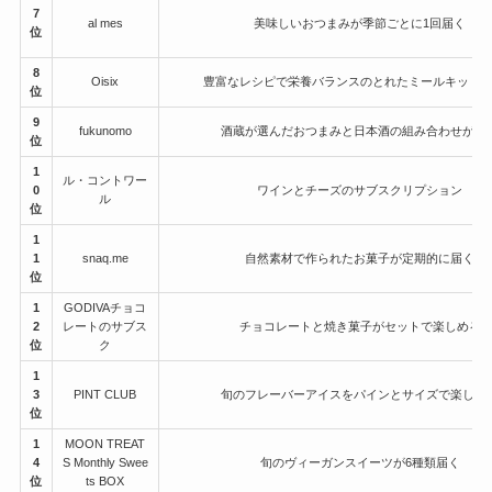
7
al mes
美味しいおつまみが季節ごとに1回届く
位
8
Oisix
豊富なレシピで栄養バランスのとれたミールキット
位
9
fukunomo
酒蔵が選んだおつまみと日本酒の組み合わせが届
位
1
ル・コントワー
0
ワインとチーズのサブスクリプション
ル
位
1
1
snaq.me
自然素材で作られたお菓子が定期的に届く
位
1
GODIVAチョコ
2
レートのサブス
チョコレートと焼き菓子がセットで楽しめる
位
ク
1
3
PINT CLUB
旬のフレーバーアイスをパインとサイズで楽しめ
位
1
MOON TREAT
4
S Monthly Swee
旬のヴィーガンスイーツが6種類届く
位
ts BOX