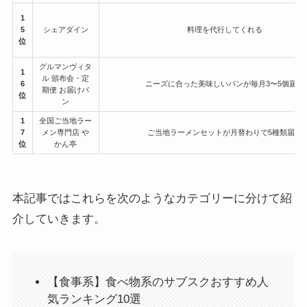
1
5
シェアダイン
料理を代行してくれる
位
グルマンヴィタ
1
ル 頒布会・定
6
ニーズに合った美味しいパンが毎月3〜5個届く
期便 お届けパ
位
ン
1
全国ご当地ラー
7
メン専門店 や
ご当地ラーメンセットが月替わりで5種類届く
位
かん亭
本記事ではこれらを次のようなカテゴリーに分けて紹
介していきます。
【食事系】食べ物系のサブスクおすすめ人
気ランキング10選