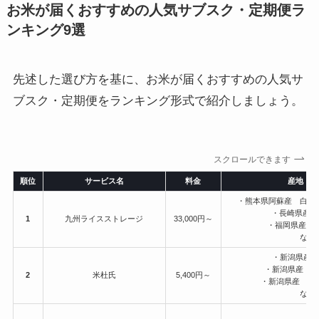
お米が届くおすすめの人気サブスク・定期便ラ
ンキング9選
先述した選び方を基に、お米が届くおすすめの人気サ
ブスク・定期便をランキング形式で紹介しましょう。
スクロールできます
順位
サービス名
料金
産地・
・熊本県阿蘇産 白川
・長崎県産 
1
九州ライスストレージ
33,000円～
・福岡県産 元
など
・新潟県産
・新潟県産 
2
米杜氏
5,400円～
・新潟県産 ミ
など