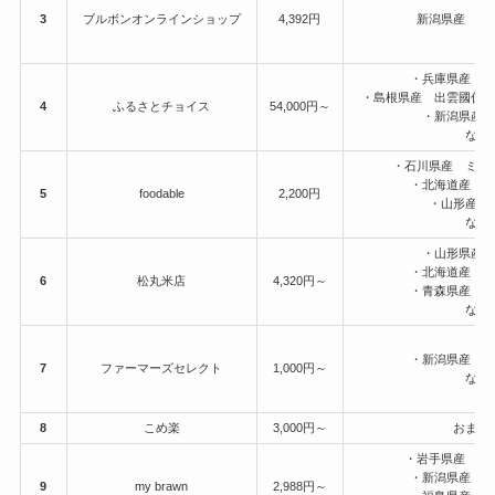
3
ブルボンオンラインショップ
4,392円
新潟県産 こ
・兵庫県産 
・島根県産 出雲國仁
4
ふるさとチョイス
54,000円～
・新潟県産
など
・石川県産 ミル
・北海道産 
5
foodable
2,200円
・山形産 
など
・山形県産
・北海道産 
6
松丸米店
4,320円～
・青森県産 
など
・新潟県産 
7
ファーマーズセレクト
1,000円～
など
8
こめ楽
3,000円～
おまか
・岩手県産 あ
・新潟県産 
9
my brawn
2,988円～