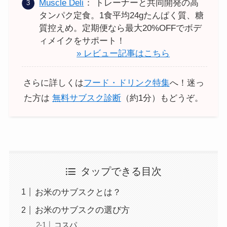
Muscle Deli
： トレーナーと共同開発の高
タンパク定食。1食平均24gたんぱく質、糖
質控えめ。定期便なら最大20%OFFでボデ
ィメイクをサポート！
» レビュー記事はこちら
さらに詳しくは
フード・ドリンク特集
へ！迷っ
た方は
無料サブスク診断
（約1分）もどうぞ。
タップできる目次
お米のサブスクとは？
お米のサブスクの選び方
コスパ