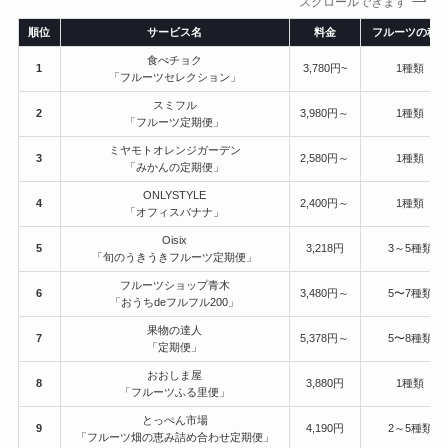
スクロールできます
順位
サービス名
料金
フルーツの種
食べチョク
1
3,780円~
1種類
「フルーツセレクション」
スミフル
2
3,980円～
1種類
「フルーツ定期便」
ミヤモトオレンジガーデン
3
2,580円～
1種類
「みかんの定期便」
ONLYSTYLE
4
2,400円～
1種類
「オフィスバナナ」
Oisix
5
3,218円
3～5種類
「旬のうきうきフルーツ定期便」
フルーツショップ青木
6
3,480円～
5〜7種類
「おうちdeフルフル200」
果物の達人
7
5,378円～
5〜8種類
「定期便」
おおしま屋
8
3,880円
1種類
「フルーツふる里便」
とっぺん市場
9
4,190円
2～5種類
「フルーツ畑の恵み詰め合わせ定期便」