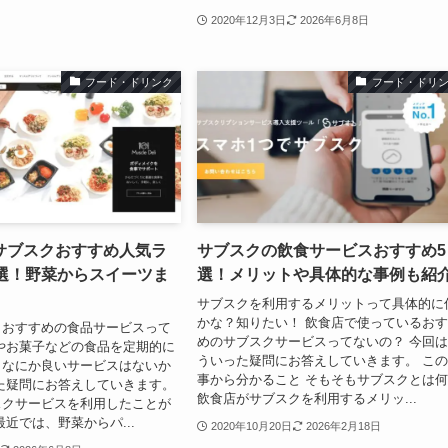
2020年12月3日
2026年6月8日
フード・ドリンク
フード・ドリ
サブスクおすすめ人気ラ
サブスクの飲食サービスおすすめ5
7選！野菜からスイーツま
選！メリットや具体的な事例も紹
サブスクを利用するメリットって具体的に
かな？知りたい！ 飲食店で使っているお
くおすすめの食品サービスって
めのサブスクサービスってないの？ 今回
やお菓子などの食品を定期的に
ういった疑問にお答えしていきます。 こ
、なにか良いサービスはないか
事から分かること そもそもサブスクとは
た疑問にお答えしていきます。
飲食店がサブスクを利用するメリッ...
スクサービスを利用したことが
最近では、野菜からパ...
2020年10月20日
2026年2月18日