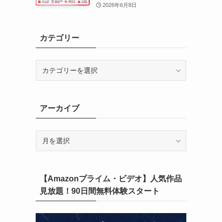
2026年6月8日
カテゴリー
カ
テ
ゴ
リ
アーカイブ
ー
ア
ー
カ
イ
【Amazonプライム・ビデオ】人気作品
ブ
見放題！90日間無料体験スタート