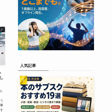
ンク
人気記事
人
し
お
め
こう
記事
用す