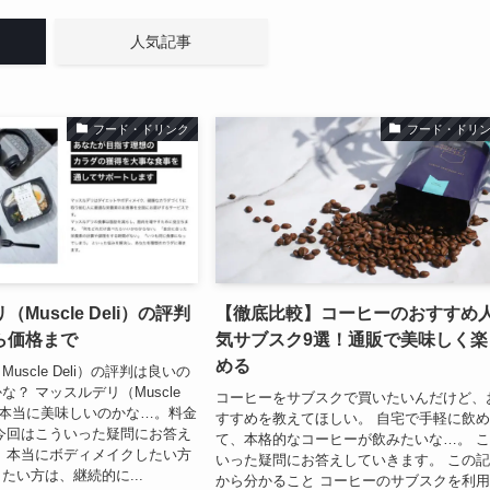
人気記事
フード・ドリンク
フード・ドリ
Muscle Deli）の評判
【徹底比較】コーヒーのおすすめ
ら価格まで
気サブスク9選！通販で美味しく楽
める
uscle Deli）の評判は良いの
？ マッスルデリ（Muscle
コーヒーをサブスクで買いたいんだけど、
事は本当に美味しいのかな…。料金
すすめを教えてほしい。 自宅で手軽に飲
今回はこういった疑問にお答え
て、本格的なコーヒーが飲みたいな…。 
 本当にボディメイクしたい方
いった疑問にお答えしていきます。 この
たい方は、継続的に...
から分かること コーヒーのサブスクを利