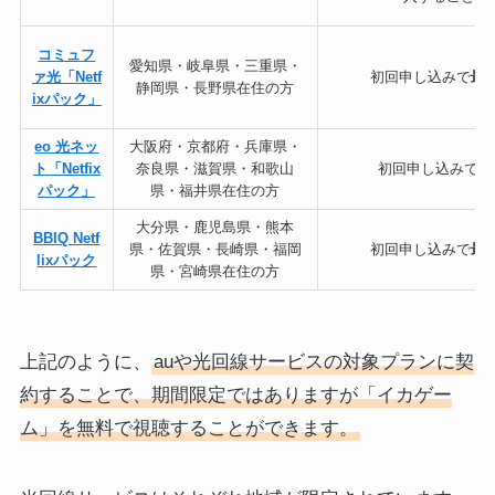
コミュフ
愛知県・岐阜県・三重県・
ァ光「Netf
初回申し込みで
最
静岡県・長野県在住の方
ixパック」
eo 光ネッ
大阪府・京都府・兵庫県・
ト「Netfix
奈良県・滋賀県・和歌山
初回申し込みで
最
パック」
県・福井県在住の方
大分県・鹿児島県・熊本
BBIQ Netf
県・佐賀県・長崎県・福岡
初回申し込みで
最
lixパック
県・宮崎県在住の方
上記のように、
auや光回線サービスの対象プランに契
約することで、期間限定ではありますが「イカゲー
ム」を無料で視聴することができます。